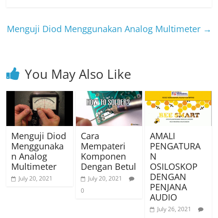
Menguji Diod Menggunakan Analog Multimeter
→
You May Also Like
Menguji Diod
Cara
AMALI
Menggunaka
Mempateri
PENGATURA
n Analog
Komponen
N
Multimeter
Dengan Betul
OSILOSKOP
DENGAN
July 20, 2021
July 20, 2021
PENJANA
0
AUDIO
July 26, 2021