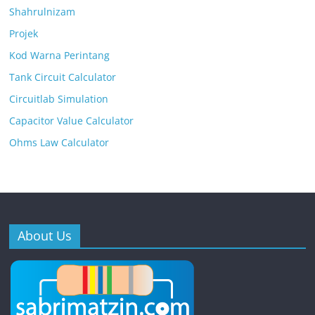
Shahrulnizam
Projek
Kod Warna Perintang
Tank Circuit Calculator
Circuitlab Simulation
Capacitor Value Calculator
Ohms Law Calculator
About Us