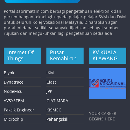
Portal sabrimatzin.com berbagi pengetahuan elektronik dan
perkembangan teknologi kepada pelajar-pelajar SVM dan DVM
untuk seluruh Kolej Vokasional Malaysia. Diharapkan agar
portal ini dapat sedikit sebanyak dijadikan sebagai sumber
rujukan dan mengukuhkan lagi pengetahuan sedia ada
Internet Of
Pusat
KV KUALA
Things
Kemahiran
KLAWANG
Blynk
IKM
Dynatrace
Ciast
NodeMcu
JPK
AVSYSTEM
GIAT MARA
Pakcik Engineer
KISMEC
YOUR CAREER
BEGINS HERE
Microchip
Pahangskill