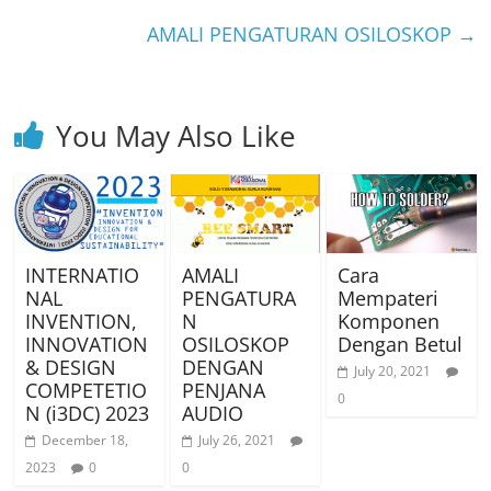
AMALI PENGATURAN OSILOSKOP
→
You May Also Like
INTERNATIO
AMALI
Cara
NAL
PENGATURA
Mempateri
INVENTION,
N
Komponen
INNOVATION
OSILOSKOP
Dengan Betul
& DESIGN
DENGAN
July 20, 2021
COMPETETIO
PENJANA
0
N (i3DC) 2023
AUDIO
December 18,
July 26, 2021
2023
0
0